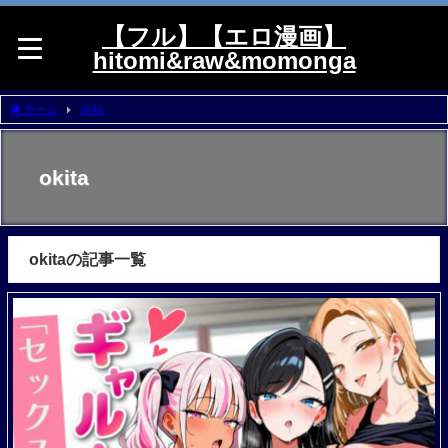
【フル】【エロ漫画】
hitomi&raw&momonga
ホーム
okita
okita
okitaの記事一覧