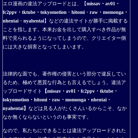
エロ漫画の違法アップロードとは、【
missav・av01・
fc2ppv・tktube・tokyomotion
・
hitomi
・
raw・momonga・
nhentai
・
nyahentai
】などの違法サイトが勝手に掲載する
ことを指します。本来お金を出して購入すべき作品が無
料で見られるようになってしまうので、クリエイター側
には大きな損害となってしまいます。
法律的な面でも、著作権の侵害という部分で違反してい
るため、極めて悪質な行為とも言えるでしょう。違法ア
ップロードサイト
【missav・av01・fc2ppv・tktube・
tokyomotion・hitomi・raw・momonga・nhentai・
nyahentai】
などは見る人がたくさんいるからこそ、なか
なか無くならないというのも事実です。
なので、私たちにできることは違法アップロードされた