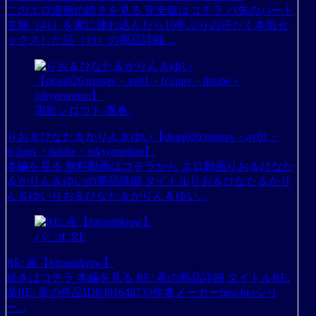
このエロ漫画の続きを見る 完全版はコチラ バ先のパート
主婦（41）を家に連れ込んだら10年ぶりの汗だく本気セ
ックスした話（13）の商品詳細 ...
電影シロウト-青春-
りお＆ひなた＆かりん＆ゆい【deaa026:missav・av01・
fc2ppv・tktube・tokyomotion】
本編を見る 無料動画はコチラから エロ動画りお＆ひなた
＆かりん＆ゆいの商品詳細 タイトルりお＆ひなた＆かり
ん＆ゆいりお＆ひなた＆かりん＆ゆい...
バ〇オ:RE
RE: 産【hitomi&raw】
続きはコチラ 本編を見る RE: 産の商品詳細 タイトルRE:
産RE: 産の作品IDRJ01648733作者メーカーbest besシリ
ー...