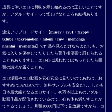
成長に伴いエロに興味を示し始めるのは正しいことです
が、アダルトサイトって怪しげなところも結構ありま
す。
違法アップロードサイト
【missav・av01・fc2ppv・
tktube・tokyomotion・hitomi・raw・momonga・
nhentai・nyahentai】
で作品を見るだけならまだしも、お
気に入りを保存してたりしたら著作権侵害で罰せられる
こともありますし、エロ心に誘われてぽちっとしたら巨
額の請求が届くことも。
エロ漫画やエロ動画を安心安全に見たいのであれば、お
すすめはFANZAです。無料サンプルも安全だし、しかも
日本最大級となるエロサイト。40万本以上ものアダルト
動画作品が配信されているので、心も体も満たすことが
できるでしょう。月額10000円以下で見放題ですから、コ