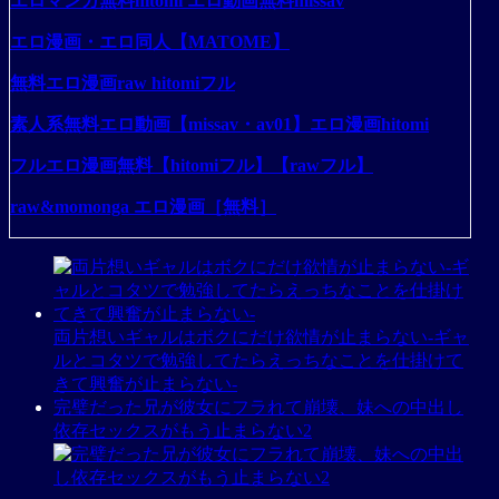
エロマンガ無料hitomi エロ動画無料missav
エロ漫画・エロ同人【MATOME】
無料エロ漫画raw hitomiフル
素人系無料エロ動画【missav・av01】エロ漫画hitomi
フルエロ漫画無料【hitomiフル】【rawフル】
raw&momonga エロ漫画［無料］
両片想いギャルはボクにだけ欲情が止まらない-ギャ
ルとコタツで勉強してたらえっちなことを仕掛けて
きて興奮が止まらない-
完璧だった兄が彼女にフラれて崩壊、妹への中出し
依存セックスがもう止まらない2