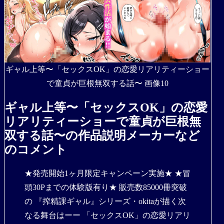
ギャル上等〜「セックスOK」の恋愛リアリティーショー
で童貞が巨根無双する話〜 画像10
ギャル上等〜「セックスOK」の恋愛
リアリティーショーで童貞が巨根無
双する話〜の作品説明メーカーなど
のコメント
★発売開始1ヶ月限定キャンペーン実施★ ★冒
頭30Pまでの体験版有り★ 販売数85000冊突破
の 『搾精課ギャル』シリーズ・okitaが描く次
なる舞台はーー 「セックスOK」の恋愛リアリ