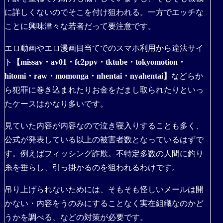
に詳しくないのでそこを付け狙われる。一方でエッチな
ことに興味津々な若者だって要注意です。
エロ動画やエロ漫画目当てでのスマホ利用から違法サイ
ト
【missav・av01・fc2ppv・tktube・tokyomotion・
hitomi・raw・momonga・nhentai・nyahentai】
などらか
ら犯罪に巻き込まれたりお金をだまし取られたりといっ
たケースはかなり多いです。
見ていた内容が内容なので泣き寝入りすることも多く、
公式が発表している以上の被害者数となっているはずで
す。例えばフィッシング詐欺。不特定多数の人間に釣り
糸を垂らし、引っ掛かるのを狙われるわけです。
吊り上げられないためには、そもそも怪しいメールは開
かない・内容をうのみにすることなく実在組織なのかど
うかを調べる、などの対策が必要です。