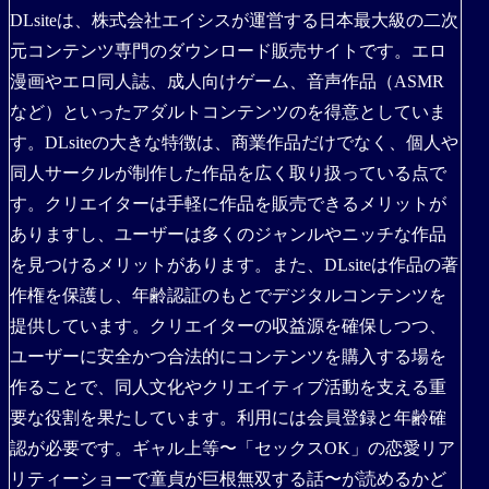
DLsiteは、株式会社エイシスが運営する日本最大級の二次
元コンテンツ専門のダウンロード販売サイトです。エロ
漫画やエロ同人誌、成人向けゲーム、音声作品（ASMR
など）といったアダルトコンテンツのを得意としていま
す。DLsiteの大きな特徴は、商業作品だけでなく、個人や
同人サークルが制作した作品を広く取り扱っている点で
す。クリエイターは手軽に作品を販売できるメリットが
ありますし、ユーザーは多くのジャンルやニッチな作品
を見つけるメリットがあります。また、DLsiteは作品の著
作権を保護し、年齢認証のもとでデジタルコンテンツを
提供しています。クリエイターの収益源を確保しつつ、
ユーザーに安全かつ合法的にコンテンツを購入する場を
作ることで、同人文化やクリエイティブ活動を支える重
要な役割を果たしています。利用には会員登録と年齢確
認が必要です。ギャル上等〜「セックスOK」の恋愛リア
リティーショーで童貞が巨根無双する話〜が読めるかど