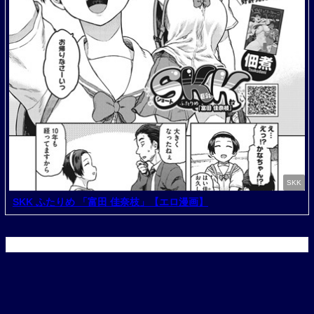
SKK
SKK ふたりめ 「富田 佳奈枝」【エロ漫画】