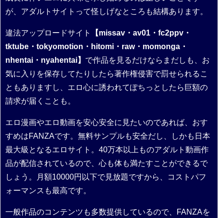
が、アダルトサイトって怪しげなところも結構あります。
違法アップロードサイト
【missav・av01・fc2ppv・
tktube・tokyomotion・hitomi・raw・momonga・
nhentai・nyahentai】
で作品を見るだけならまだしも、お
気に入りを保存してたりしたら著作権侵害で罰せられるこ
ともありますし、エロ心に誘われてぽちっとしたら巨額の
請求が届くことも。
エロ漫画やエロ動画を安心安全に見たいのであれば、おす
すめはFANZAです。無料サンプルも安全だし、しかも日本
最大級となるエロサイト。40万本以上ものアダルト動画作
品が配信されているので、心も体も満たすことができるで
しょう。月額10000円以下で見放題ですから、コストパフ
ォーマンスも最高です。
一般作品のコンテンツも多数提供しているので、FANZAを