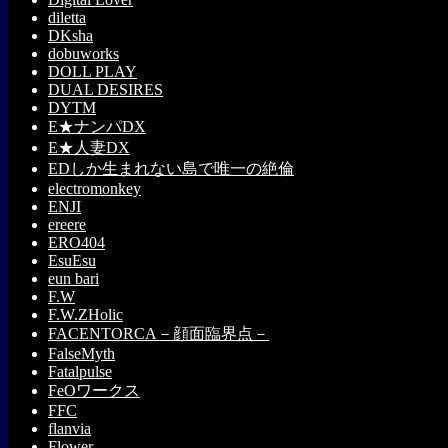
diletta
DKsha
dobuworks
DOLL PLAY
DUAL DESIRES
DYTM
E★ナンパDX
E★人妻DX
EDしか生まれない島で唯一の絶倫
electromonkey
ENJI
ereere
ERO404
EsuEsu
eun bari
F.W
F.W.ZHolic
FACENTORCA－顔面臨界点－
FalseMyth
Fatalpulse
FeOワークス
FFC
flanvia
Flower