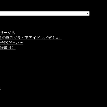
サージ店
えの爆乳グラビアアイドルだぞ？w」
子JKだった〜
【寝取り】
話