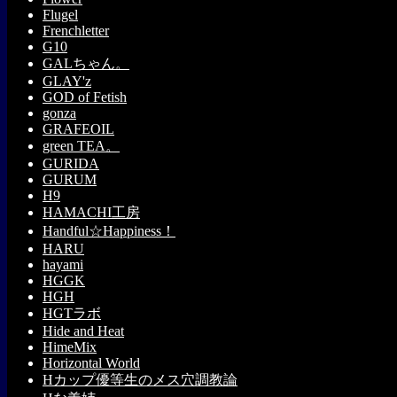
Flugel
Frenchletter
G10
GALちゃん。
GLAY'z
GOD of Fetish
gonza
GRAFEOIL
green TEA。
GURIDA
GURUM
H9
HAMACHI工房
Handful☆Happiness！
HARU
hayami
HGGK
HGH
HGTラボ
Hide and Heat
HimeMix
Horizontal World
Hカップ優等生のメス穴調教論