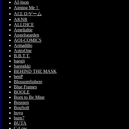
AI-jison
Aiming Me！
AIエロゲーム
AKNR
ALLDICE
Amelialtie
Angelsgarden
AOI-COMICS
Armadillo
AstroOne
B.B.T.T.
baegji
baengkki
BEHIND THE MASK
benP
BlossomSphere
Blue Frames
BOOLE
Born to Be Mine
Bosssen
BouSoft
boyo
burn7
BUTA
C-Low