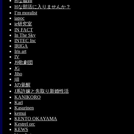
Hな義姉
Hな部活に入りませんか？
I’m moralist
iapoc
ie研究室
IN FACT
In The Sky
INTEC Inc
IRIGA
Iris art
IV
J9歌劇団
JG
Jiho
jill
Jの覚醒
J系許嫁と先取り新婚性活
KANIKORO
Karl
Kasurinen
kemui
KENTO OKAYAMA
Kestrel orc
KEWS