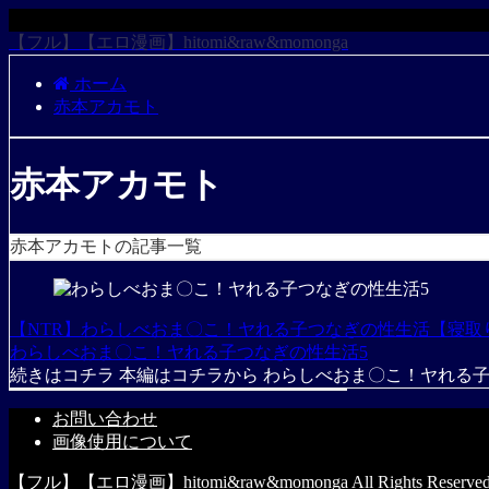
【フル】【エロ漫画】hitomi&raw&momonga
ホーム
赤本アカモト
赤本アカモト
赤本アカモトの記事一覧
【NTR】わらしべおま〇こ！ヤれる子つなぎの性生活【寝取
わらしべおま〇こ！ヤれる子つなぎの性生活5
続きはコチラ 本編はコチラから わらしべおま〇こ！ヤれる子つ
お問い合わせ
画像使用について
【フル】【エロ漫画】hitomi&raw&momonga All Rights Reserved