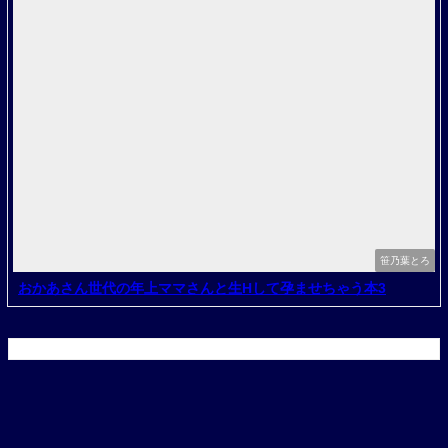
笹乃葉とろ
おかあさん世代の年上ママさんと生Hして孕ませちゃう本3