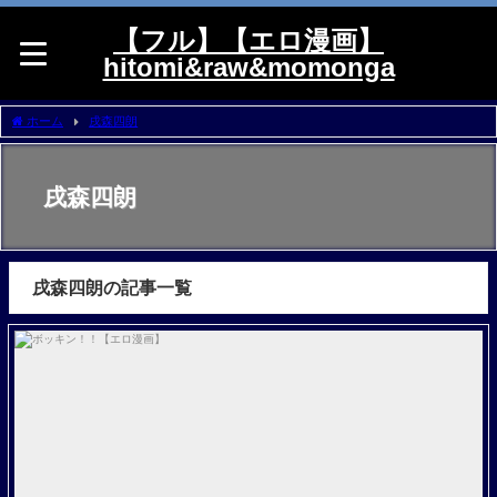
【フル】【エロ漫画】
hitomi&raw&momonga
ホーム
戌森四朗
戌森四朗
戌森四朗の記事一覧