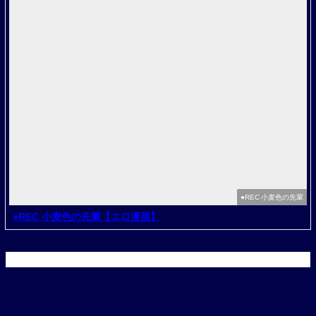
●REC 小麦色の先輩
●REC 小麦色の先輩【エロ漫画】