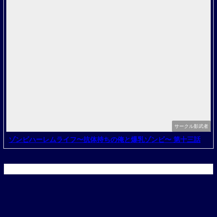
サークル影武者
ゾンビハーレムライフ〜抗体持ちの俺と爆乳ゾンビ〜 第十三話