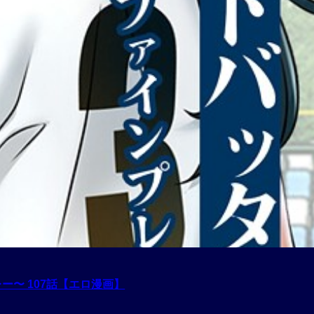
ー〜 107話【エロ漫画】