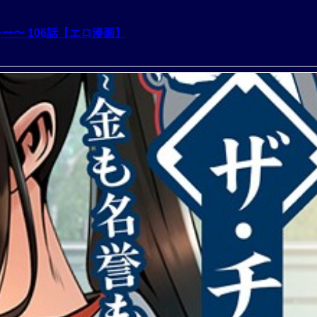
ー〜 106話【エロ漫画】