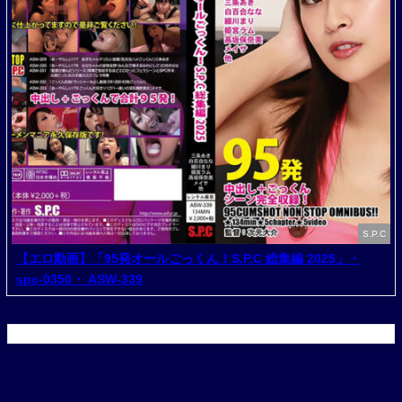
S.P.C
【エロ動画】「95発オールごっくん！S.P.C 総集編 2025」・
spc-0350・ ASW-339