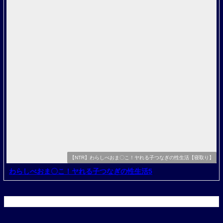
【NTR】わらしべおま〇こ！ヤれる子つなぎの性生活【寝取り】
わらしべおま〇こ！ヤれる子つなぎの性生活5